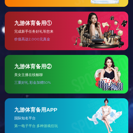
限公司官网
华体会电子（中国）有限公司官网是一家专业生产各种热锻螺
母．法兰的制造商，已通过IATF16949:2016认证。公司位于伟
大的民族英雄郑成功之乡 —— 福建省南安市，交通便利。
华体会电子（中国）有限公司官网机械的主导产品热锻各种非
标、国标、英制、美制高强度螺母，组合螺母、法兰、分离式
法兰等国际标准进行生产的，为山东蓬翔、青岛众力、北京福
田、贵州詹阳、包头北奔等车桥公司提供配套生产。
5000
万
公司年产值
100
万