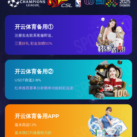
暂时无货
锁紧螺母M45x2-6H
暂时无货
锁紧螺母M40x1.5-6H
暂时无货
轴头螺母M88x1.5-6H
暂时无货
ABOUT TONGHENG
走进华体会电子（中国）有